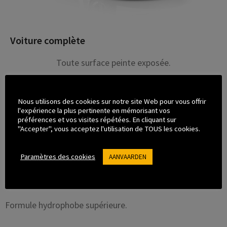
Voiture complète
Toute surface peinte exposée.
TROUVEZ UN INSTALLATEUR
Nous utilisons des cookies sur notre site Web pour vous offrir
l'expérience la plus pertinente en mémorisant vos
EN SAVOIR PLUS
préférences et vos visites répétées. En cliquant sur
"Accepter", vous acceptez l'utilisation de TOUS les cookies.
Paramètres des cookies
AANVAARDEN
TM
FUSION PLUS
revêtement en
céramique
Formule hydrophobe supérieure.