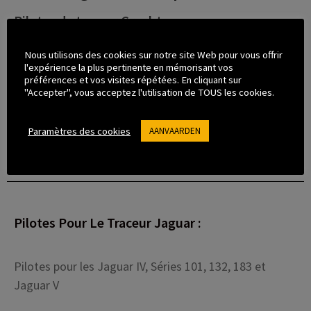
Pilotes de traceur Graphtec
Pilotes de la série Graphtec : FC9000, FC8600, FC2250,
Nous utilisons des cookies sur notre site Web pour vous offrir
l'expérience la plus pertinente en mémorisant vos
FC4500, CE6000, LCX603, FC8000, FC7000, FC5100,
préférences et vos visites répétées. En cliquant sur
FC5100A, FC4200, FC4210-60
"Accepter", vous acceptez l'utilisation de TOUS les cookies.
Paramètres des cookies
AANVAARDEN
TÉLÉCHARGEMENTS 32 ET 64 BITS
Pilotes Pour Le Traceur Jaguar :
Pilotes pour les Jaguar IV, Séries 101, 132, 183 et
Jaguar V