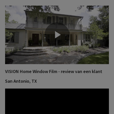
P
l
VISION Home Window Film - review van een klant
San Antonio, TX
a