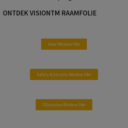
a
ONTDEK VISIONTM RAAMFOLIE
o
y
Solar Window Film
V
Safety & Security Window Film
i
DEcorative Window Film