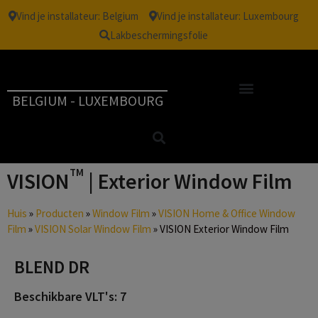
Vind je installateur: Belgium
Vind je installateur: Luxembourg
Lakbeschermingsfolie
BELGIUM - LUXEMBOURG
TM
VISION
| Exterior Window Film
Huis
»
Producten
»
Window Film
»
VISION Home & Office Window
Film
»
VISION Solar Window Film
»
VISION Exterior Window Film
BLEND DR
Beschikbare VLT's: 7