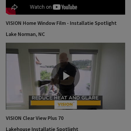
y
VISION Home Window Film - Installatie Spotlight
V
Lake Norman, NC
i
P
d
l
VISION Clear View Plus 70
e
Lakehouse Installatie Spotlight