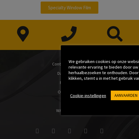
d
Specialty Window Film
e
o
We gebruiken cookies op onze websi
Contact Informatie
relevante ervaring te bieden door u
herhaalbezoeken te onthouden. Door
Daag je rit uit
klikken, stemt u in met het gebruik v
Producten
Oplossingen
Cookie-instellingen
AANVAARDEN
Helpen
WAAROM XPEL