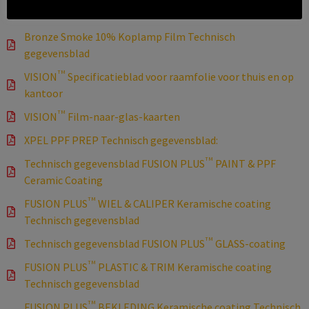
Slate Smoke 25% Koplampfilm Technisch gegevensblad
Bronze Smoke 10% Koplamp Film Technisch
gegevensblad
TM
VISION
Specificatieblad voor raamfolie voor thuis en op
kantoor
TM
VISION
Film-naar-glas-kaarten
XPEL PPF PREP Technisch gegevensblad:
TM
Technisch gegevensblad FUSION PLUS
PAINT & PPF
Ceramic Coating
TM
FUSION PLUS
WIEL & CALIPER Keramische coating
Technisch gegevensblad
TM
Technisch gegevensblad FUSION PLUS
GLASS-coating
TM
FUSION PLUS
PLASTIC & TRIM Keramische coating
Technisch gegevensblad
TM
FUSION PLUS
BEKLEDING Keramische coating Technisch