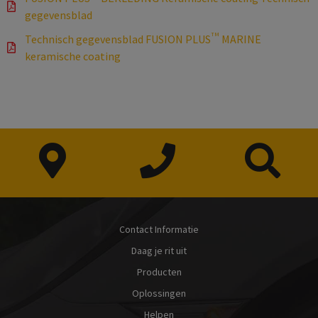
gegevensblad
TM
Technisch gegevensblad FUSION PLUS
MARINE
keramische coating
Contact Informatie
Daag je rit uit
Producten
Oplossingen
Helpen