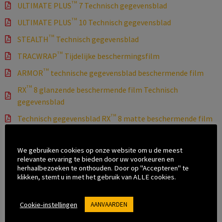
TM
ULTIMATE PLUS
7 Technisch gegevensblad
TM
ULTIMATE PLUS
10 Technisch gegevensblad
TM
STEALTH
Technisch gegevensblad
TM
TRACWRAP
Tijdelijke beschermingsfilm
TM
ARMOR
technische gegevensblad beschermende film
TM
RX
8 glanzende beschermende film Technisch
gegevensblad
TM
Technisch gegevensblad RX
8 matte beschermende film
TM
RX
10 glanzende beschermende film Technisch
gegevensblad
We gebruiken cookies op onze website om u de meest
relevante ervaring te bieden door uw voorkeuren en
TM
Technisch gegevensblad RX
10 matte beschermende film
herhaalbezoeken te onthouden. Door op "Accepteren" te
klikken, stemt u in met het gebruik van ALLE cookies.
TM
PRIME
Autoruit Tint Specificatieblad
Slate Smoke 50% koplampfilm Technisch gegevensblad
Cookie-instellingen
AANVAARDEN
Slate Smoke 35% Koplamp Film Technisch gegevensblad