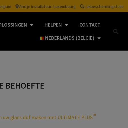
Belgium
Vind je installateur: Luxembourg
Lakbeschermingsfolie
PLOSSINGEN
HELPEN
CONTACT
NEDERLANDS (BELGIË)
KE BEHOEFTE
TM
en uw glans dof maken met ULTIMATE PLUS