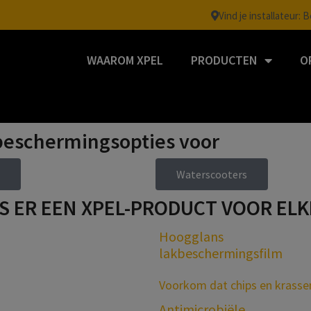
Vind je installateur: 
WAAROM XPEL
PRODUCTEN
O
eg u leidt
lm.
beschermingsopties voor
Waterscooters
S ER EEN XPEL-PRODUCT VOOR EL
Hoogglans
lakbeschermingsfilm
Voorkom dat chips en krass
Antimicrobiële