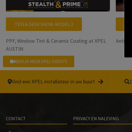
T
TESLA GEEK SHOW-MODEL 3
RX
PPF, Window Tint & Ceramic Coating at XPEL
Antimic
AUSTIN
BEKIJK MEER XPEL-VIDEO'S
Vind een XPEL installateur in uw buurt
D
CONTACT
PRIVACY EN NALEVING