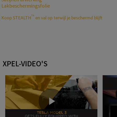
Lakbeschermingsfolie
TM
Koop STEALTH
en val op terwijl je beschermd blijft
XPEL-VIDEO'S