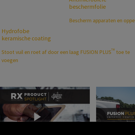
beschermfolie
Bescherm apparaten en oppe
Hydrofobe
keramische coating
TM
Stoot vuil en roet af door een laag FUSION PLUS
toe te
voegen