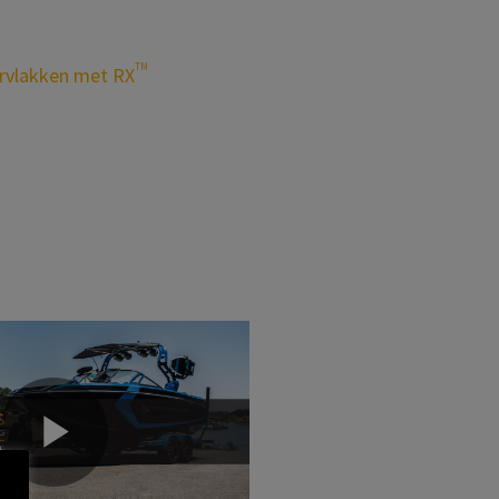
TM
rvlakken met RX