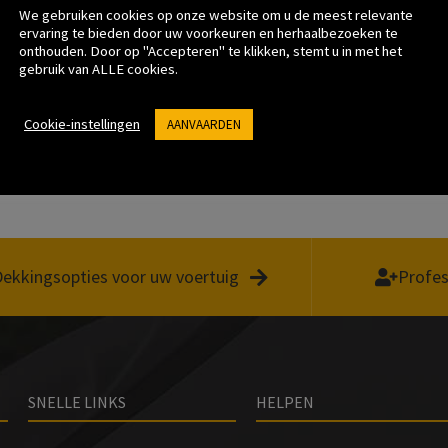
We gebruiken cookies op onze website om u de meest relevante
ervaring te bieden door uw voorkeuren en herhaalbezoeken te
onthouden. Door op "Accepteren" te klikken, stemt u in met het
gebruik van ALLE cookies.
M
bij Summer Moon Coffee
INTRODUCTIE 
Cookie-instellingen
AANVAARDEN
robial Protection at the Point-of-Sale
Ceramic Coating 
ekkingsopties voor uw voertuig
Profes
SNELLE LINKS
HELPEN