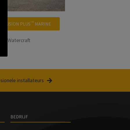
TM
- FUSION PLUS
MARINE
for Watercraft
sionele installateurs
BEDRIJF