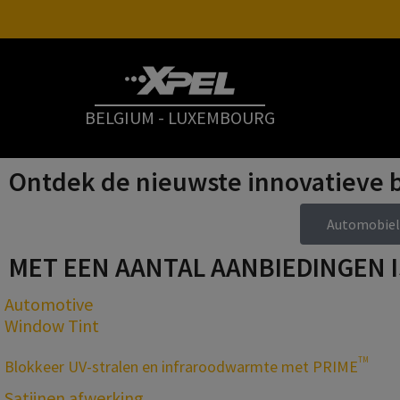
Blijf beschermd waar de w
BELGIUM - LUXEMBOURG
TM
TM
Met ULTIMATE PLUS
en STEALTH
lakbeschermingsfi
Ontdek de nieuwste innovatieve 
MEER INFORMATIE
Automobiel
MET EEN AANTAL AANBIEDINGEN I
Automotive
Window Tint
TM
Blokkeer UV-stralen en infraroodwarmte met PRIME
Satijnen afwerking